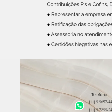
Contribuições Pis e Cofins,
● Representar a empresa em
● Retificação das obrigações 
● Assessoria no atendimento
● Certidões Negativas nas es
Telefone
(11) 9 9657-4
(11) 9 7299-2