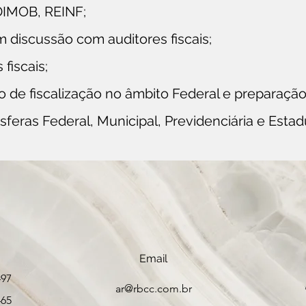
 DIMOB, REINF;
 discussão com auditores fiscais;
fiscais;
 de fiscalização no âmbito Federal e preparação
feras Federal, Municipal, Previdenciária e Estad
Email
497
ar@rbcc.com.br
465