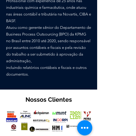
Profissional com experiencia de 25 anos nas
industriais química e farmacêutica, onde atuou
nas áreas contábil e tributária na Novartis, CIBA e
BASF.
Atuou como gerente sênior do Departamento de
Business Process Outsourcing (BPO) da KPMG
no Brasil entre 2010 até 2020, sendo responsável
por assuntos contábeis e fiscais e pela revisão
do trabalho a ser submetido à aprovação da
administração,
incluindo relatórios contábeis e fiscais e outros
documentos.
Nossos Clientes